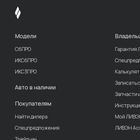
Модели
Владель
С6ПРО
Гарантия
ИКС6ПРО
Спецпред
ИКС3ПРО
Калькулят
Записатьс
Авто в наличии
Запчасти 
Покупателям
Инструкци
Найти дилера
Мой ЛИВЭ
Спецпредложения
ЛИВЭН Ас
Трейд-ин