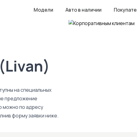
Модели
Авто в наличии
Покупат
(Livan)
тупны на специальных
аше предложение
 можно по адресу
лнив форму заявки ниже.