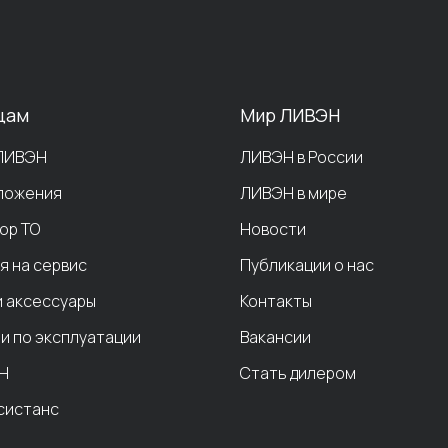
цам
Мир ЛИВЭН
 ЛИВЭН
ЛИВЭН в России
ложения
ЛИВЭН в мире
ор ТО
Новости
я на сервис
Публикации о нас
и аксессуары
Контакты
и по эксплуатации
Вакансии
Н
Стать дилером
систанс