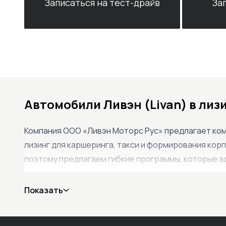
Записаться на тест-драйв
За
Автомобили Ливэн (Livan) в лиз
Компания ООО «Ливэн Моторс Рус» предлагает комп
лизинг для каршеринга, такси и формирования кор
поэтому предлагаем гибкие программы, которые ад
корпоративные перевозки, автомобили Ливэн (Liv
автомобильных решений для бизнеса.
Показать