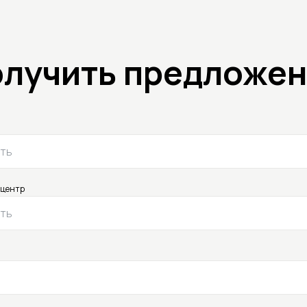
лучить предложе
ть
 центр
ть