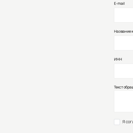
E-mail
Название 
ИНН
Текст обра
Я со