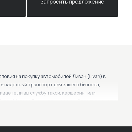
Запросить предложение
овия на покупку автомобилей Ливэн (Livan) в
ть надежный транспорт для вашего бизнеса,
ваете ли вы службу такси, каршеринг или
Ливэн Моторс Рус» — ваш надежный партнер в мире