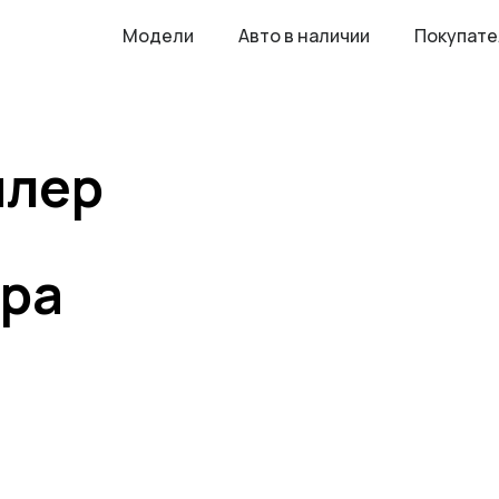
Модели
Авто в наличии
Покупат
илер
ора