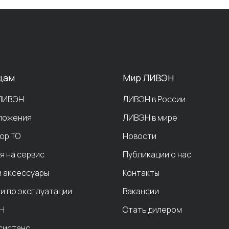
цам
Мир ЛИВЭН
 ЛИВЭН
ЛИВЭН в России
ложения
ЛИВЭН в мире
ор ТО
Новости
я на сервис
Публикации о нас
и аксессуары
Контакты
и по эксплуатации
Вакансии
Н
Стать дилером
систанс