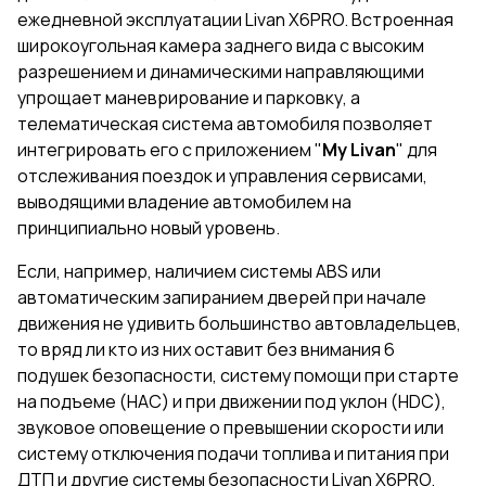
ежедневной эксплуатации Livan X6PRO. Встроенная
широкоугольная камера заднего вида с высоким
разрешением и динамическими направляющими
упрощает маневрирование и парковку, а
телематическая система автомобиля позволяет
интегрировать его с приложением
"
My Livan
"
для
отслеживания поездок и управления сервисами,
выводящими владение автомобилем на
принципиально новый уровень.
Если, например, наличием системы ABS или
автоматическим запиранием дверей при начале
движения не удивить большинство автовладельцев,
то вряд ли кто из них оставит без внимания 6
подушек безопасности, систему помощи при старте
на подъеме (НАС) и при движении под уклон (HDC),
звуковое оповещение о превышении скорости или
систему отключения подачи топлива и питания при
ДТП и другие системы безопасности Livan X6PRO.