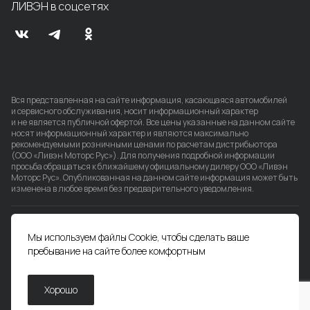
ЛИВЭН в соцсетях
Вся представленная на сайте информация, касающаяся автомобилей
и сервисного обслуживания, носит информационный характер
и не является публичной офертой. Все цены указанные на данном сайте
носят информационный характер и являются максимально
рекомендуемыми розничными ценами по расчетам дистрибьютора
(ООО «Ливэн Моторс Рус»). Для получения подробной информации
просьба обращаться к ближайшему официальному дилеру ООО «Ливэн
Моторс Рус». Опубликованная на данном сайте информация может быть
изменена в любое время без предварительного уведомления.
Пользовательское соглашение
Мы используем файлы Cookie, чтобы сделать ваше
Политика обработки персональных данных
Согласие на обработку персональных данных
пребывание на сайте более комфортным
Согласие на обработку файлов cookie
Хорошо
© 2026 ЛИВЭН