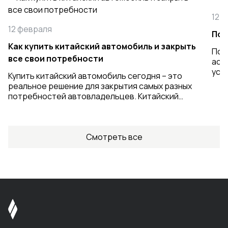
12 
12 февраля
Пом
Как купить китайский автомобиль и закрыть
Пом
все свои потребности
асп
усл
Купить китайский автомобиль сегодня – это
ASS
реальное решение для закрытия самых разных
пом
потребностей автовладельцев. Китайский
для
автопром стремительно развивается,
про
предлагая широкий модельный ряд у нас в
Он 
стране: от бюджетных седанов до
ком
технологичных кроссоверов. Китайские
Смотреть все
неп
автопроизводители значительно улучшили
обе
внешний дизайн, интерьер и безопасность
без
своих машин, что делает их достойной
альтернативой европейским и японским
автомобилям.