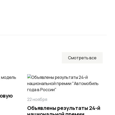
Смотреть все
5 
новую
22 ноября
Вм
Объявлены результаты 24-й
LI
национальной премии
Ea