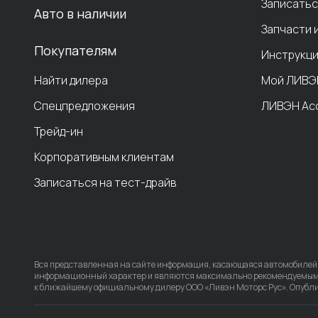
Записатьс
Авто в наличии
Запчасти 
Покупателям
Инструкци
Найти дилера
Мой ЛИВЭ
Спецпредложения
ЛИВЭН Ас
Трейд-ин
Корпоративным клиентам
Записаться на тест-драйв
Вся представленная на сайте информация, касающаяся автомобилей и
информационный характер и являются максимально рекомендуемыми
к ближайшему официальному дилеру ООО «Ливэн Моторс Рус». Опубли