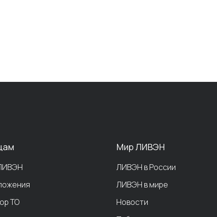
цам
Мир ЛИВЭН
 ЛИВЭН
ЛИВЭН в России
ложения
ЛИВЭН в мире
ор ТО
Новости