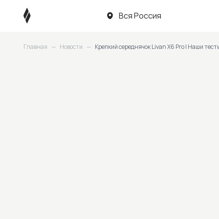
Вся Россия
Главная
—
Новости
—
Крепкий середнячок Livan X6 Pro | Наши тест