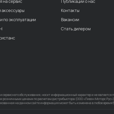
я на сервис
Публикации о нас
и аксессуары
Контакты
и по эксплуатации
Вакансии
Н
Стать дилером
систанс
 сервисного обслуживания, носит информационный характер и не является п
 розничными ценами по расчетам дистрибьютора (ООО «Ливэн Моторс Рус»).
кованная на данном сайте информация может быть изменена в любое время 