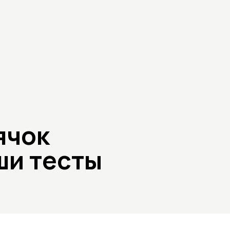
ячок
аши тесты